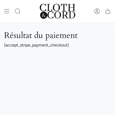
Passer
au
contenu
RECHERCHE
COMPTE
de
la
page
Résultat du paiement
[accept_stripe_payment_checkout]