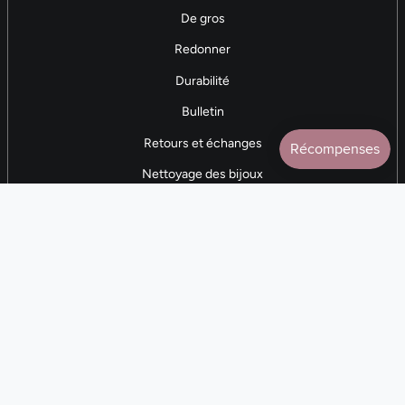
De gros
Redonner
Durabilité
Bulletin
Retours et échanges
Nettoyage des bijoux
Contactez-nous
AVIS 5 ÉTOILES
Plus de 7 000 avis
CONTACTEZ-NOUS
(281) 247-0240
Lun. 9h-17h CST