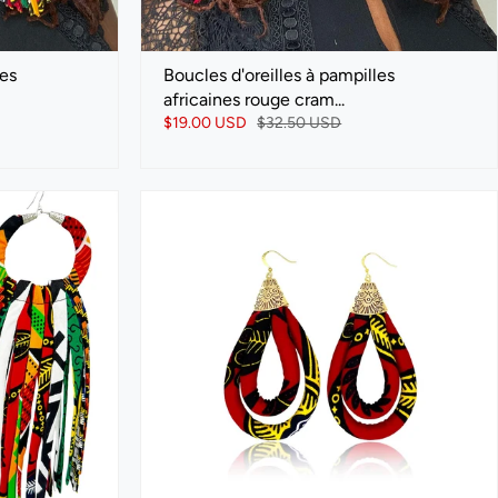
les
Boucles d'oreilles à pampilles
africaines rouge cram...
$19.00 USD
$32.50 USD