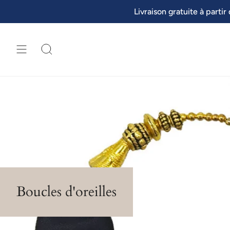
Passer
Livraison gratuite à partir
au
contenu
de
la
page
RECHERCHE
Boucles d'oreilles