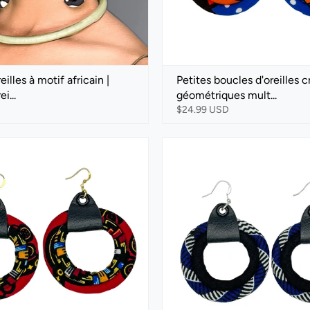
illes à motif africain |
Petites boucles d'oreilles c
i...
géométriques mult...
$24.99 USD