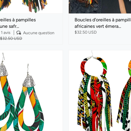
eilles à pampilles
Boucles d'oreilles à pampil
une safr...
africaines vert émera...
$32.50 USD
1 avis
Aucune question
$32.50 USD