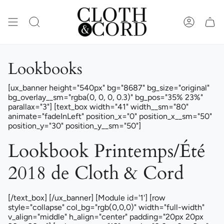
Passer
au
contenu
RECHERCHE
COMPTE
de
la
page
Lookbooks
[ux_banner height="540px" bg="8687" bg_size="original"
bg_overlay__sm="rgba(0, 0, 0, 0.3)" bg_pos="35% 23%"
parallax="3"] [text_box width="41" width__sm="80"
animate="fadeInLeft" position_x="0" position_x__sm="50"
position_y="30" position_y__sm="50"]
Lookbook Printemps/Été
2018 de Cloth & Cord
[/text_box] [/ux_banner] [Module id='1'] [row
style="collapse" col_bg="rgb(0,0,0)" width="full-width"
v_align="middle" h_align="center" padding="20px 20px