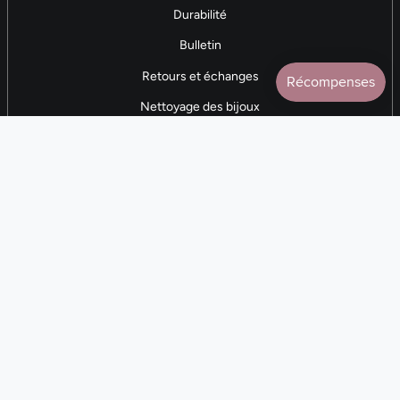
Durabilité
Bulletin
Retours et échanges
Nettoyage des bijoux
Contactez-nous
AVIS 5 ÉTOILES
Plus de 7 000 avis
CONTACTEZ-NOUS
(281) 247-0240
Lun. 9h-17h CST
Langue
Devise
FR
USD $