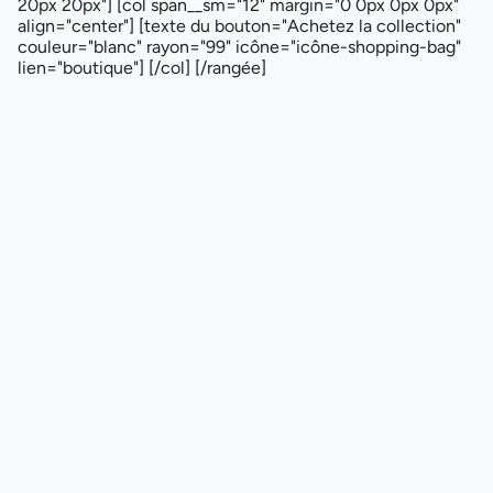
20px 20px"] [col span__sm="12" margin="0 0px 0px 0px"
align="center"] [texte du bouton="Achetez la collection"
couleur="blanc" rayon="99" icône="icône-shopping-bag"
lien="boutique"] [/col] [/rangée]