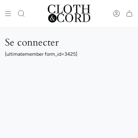
Passer
au
contenu
RECHERCHE
COMPTE
de
la
page
Se connecter
[ultimatemember form_id=3425]