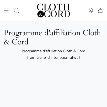
Passer
au
contenu
RECHERCHE
COMPTE
de
la
page
Programme d'affiliation Cloth
& Cord
Programme d'affiliation Cloth & Cord
[formulaire_d'inscription_afwc]