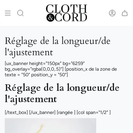
Passer
au
contenu
RECHERCHE
COMPTE
de
la
page
Réglage de la longueur/de
l'ajustement
[ux_banner height="150px" bg="6259"
bg_overlay="rgba(0,0,0,.5)"] [position_x de la zone de
texte = "50" position_y = "50"]
Réglage de la longueur/de
l'ajustement
[/text_box] [/ux_banner] [rangée ] [col span="1/2" ]