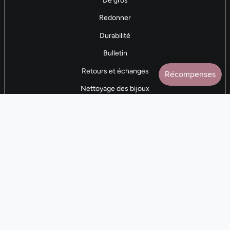
De gros
Redonner
Durabilité
Bulletin
Retours et échanges
Nettoyage des bijoux
Contactez-nous
AVIS 5 ÉTOILES
Plus de 7 000 avis
CONTACTEZ-NOUS
(281) 247-0240
Lun. 9h-17h CST
Langue
Devise