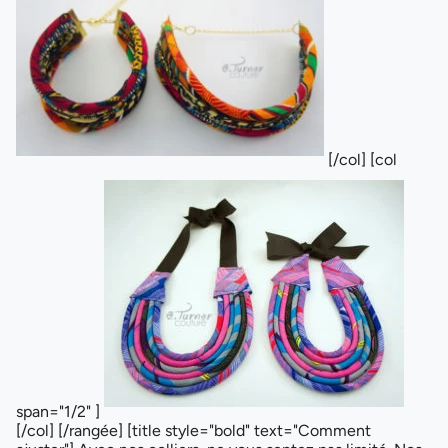
[/col] [col
span="1/2" ]
[/col] [/rangée] [title style="bold" text="Comment