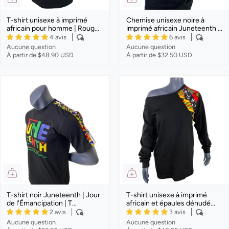
T-shirt unisexe à imprimé
Chemise unisexe noire à
africain pour homme | Roug...
imprimé africain Juneteenth ...
4 avis
6 avis
Aucune question
Aucune question
À partir de
$48.90 USD
À partir de
$32.50 USD
T-shirt noir Juneteenth | Jour
T-shirt unisexe à imprimé
de l'Émancipation | T...
africain et épaules dénudé...
2 avis
3 avis
Aucune question
Aucune question