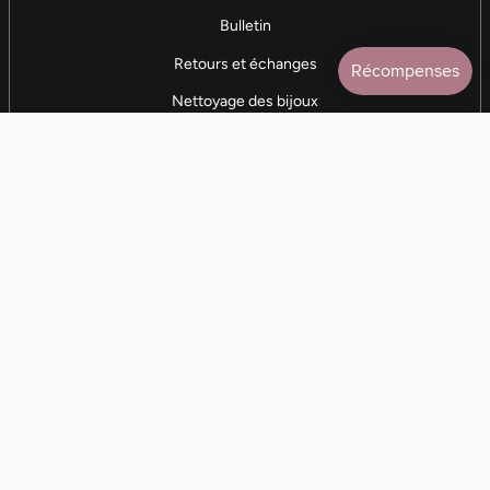
Bulletin
Retours et échanges
Nettoyage des bijoux
Contactez-nous
AVIS 5 ÉTOILES
Plus de 7 000 avis
CONTACTEZ-NOUS
(281) 247-0240
Lun. 9h-17h CST
Langue
Devise
FR
USD $
© Cloth and Cord 2026
Commerce électronique propulsé par Shopify