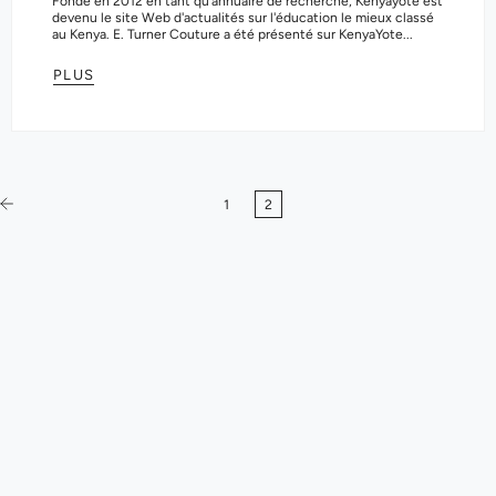
Fondé en 2012 en tant qu'annuaire de recherche, Kenyayote est
devenu le site Web d'actualités sur l'éducation le mieux classé
au Kenya. E. Turner Couture a été présenté sur KenyaYote...
PLUS
1
2