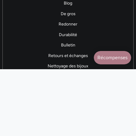
Blog
De gros
Redonner
Durabilité
Bulletin
Retours et échanges
Nettoyage des bijoux
Contactez-nous
AVIS 5 ÉTOILES
Plus de 7 000 avis
CONTACTEZ-NOUS
(281) 247-0240
Lun. 9h-17h CST