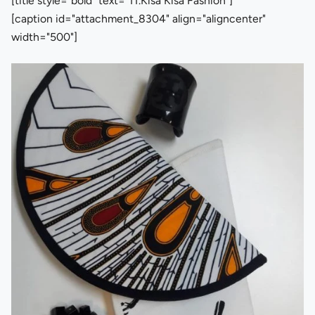
[title style="bold" text="11.Kisa Kisa Fashion"]
[caption id="attachment_8304" align="aligncenter"
width="500"]